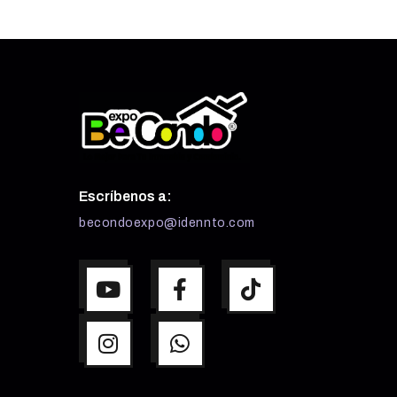
Escríbenos a:
becondoexpo@idennto.com