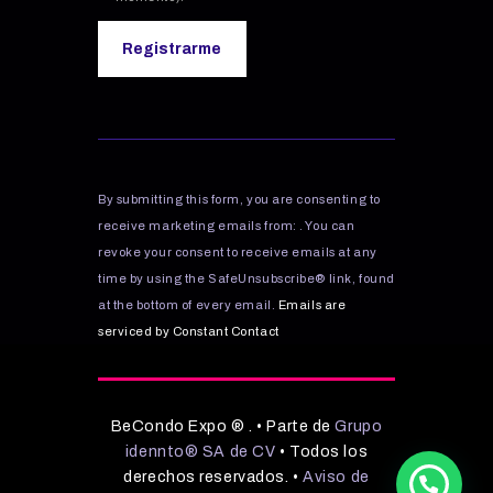
C
o
n
s
By submitting this form, you are consenting to
t
receive marketing emails from: . You can
a
revoke your consent to receive emails at any
n
time by using the SafeUnsubscribe® link, found
t
C
at the bottom of every email.
Emails are
o
serviced by Constant Contact
n
t
a
BeCondo Expo ® . • Parte de
Grupo
c
idennto® SA de CV
• Todos los
t
derechos reservados. •
Aviso de
U