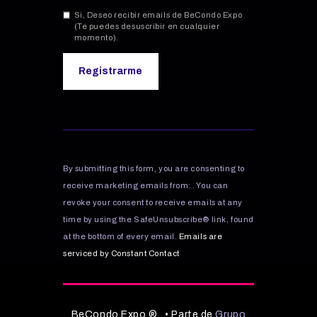
Si, Deseo recibir emails de BeCondo Expo
(Te puedes desuscribir en cualquier
momento).
C
o
n
s
By submitting this form, you are consenting to
t
receive marketing emails from: . You can
a
revoke your consent to receive emails at any
n
time by using the SafeUnsubscribe® link, found
t
C
at the bottom of every email.
Emails are
o
serviced by Constant Contact
n
t
a
BeCondo Expo ® . • Parte de
Grupo