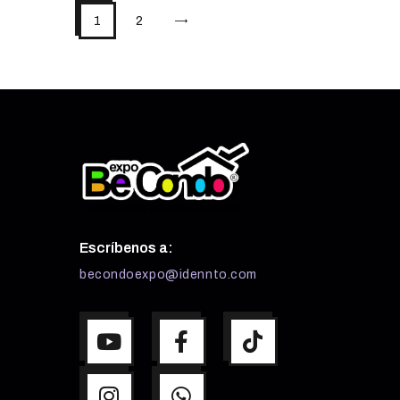
>
1
2
Escríbenos a:
becondoexpo@idennto.com