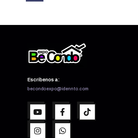
Escríbenos a:
becondoexpo@idennto.com