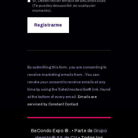
Si, Deseo recibir emails de BeCondo Expo
(Te puedes desuscribir en cualquier
momento).
C
o
n
s
By submitting this form, you are consenting to
t
receive marketing emails from: . You can
a
revoke your consent to receive emails at any
n
time by using the SafeUnsubscribe® link, found
t
C
at the bottom of every email.
Emails are
o
serviced by Constant Contact
n
t
a
BeCondo Expo ® . • Parte de
Grupo
c
idennto® SA de CV
• Todos los