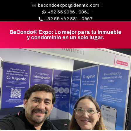
becondoexpo@idennto.com
+52 55 2966 . 0861
+52 55 442 881 . 0667
BeCondo® Expo: Lo mejor para tu inmueble
BE CONDO
y condominio en un solo lugar.
DIRECTORIO DE
PROVEEDORES
¿BUSCAS
PROVEEDOR?
EXPOS
BLOG
REDES