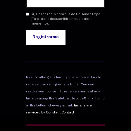
Si, Deseo recibir emails de BeCondo Expo
(Te puedes desuscribir en cualquier
momento).
C
o
n
s
By submitting this form, you are consenting to
t
receive marketing emails from: . You can
a
revoke your consent to receive emails at any
n
time by using the SafeUnsubscribe® link, found
t
C
at the bottom of every email.
Emails are
o
serviced by Constant Contact
n
t