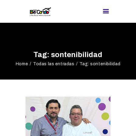
BE CONDO
DIRECTORIO DE
Tag: sontenibilidad
PROVEEDORES
Home
Todas las entradas
Tag: sontenibilidad
¿BUSCAS
PROVEEDOR?
EXPOS
BLOG
REDES