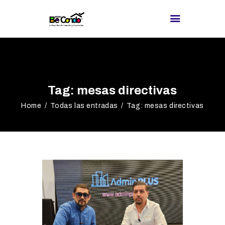
BE CONDO
DIRECTORIO DE
Tag: mesas directivas
PROVEEDORES
Home
Todas las entradas
Tag: mesas directivas
¿BUSCAS
PROVEEDOR?
EXPOS
BLOG
REDES