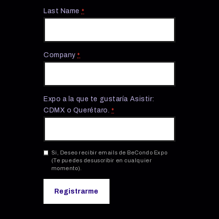
Last Name
*
Company
*
Expo a la que te gustaría Asistir:
CDMX o Querétaro.
*
Si, Deseo recibir emails de BeCondo Expo
(Te puedes desuscribir en cualquier
momento).
C