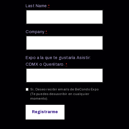
Last Name
*
Company
*
Expo a la que te gustaría Asistir:
CDMX o Querétaro.
*
Si, Deseo recibir emails de BeCondo Expo
(Te puedes desuscribir en cualquier
momento).
C