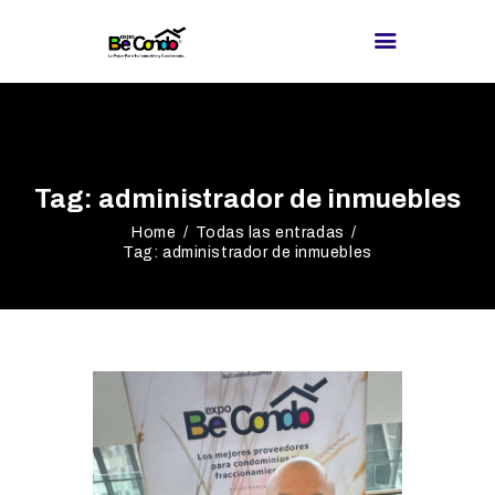
BE CONDO
DIRECTORIO DE
Tag: administrador de inmuebles
PROVEEDORES
Home
Todas las entradas
¿BUSCAS
Tag: administrador de inmuebles
PROVEEDOR?
EXPOS
BLOG
REDES