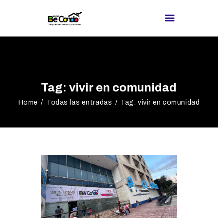
BE CONDO
DIRECTORIO DE
Tag: vivir en comunidad
PROVEEDORES
Home
Todas las entradas
Tag: vivir en comunidad
¿BUSCAS
PROVEEDOR?
EXPOS
BLOG
REDES