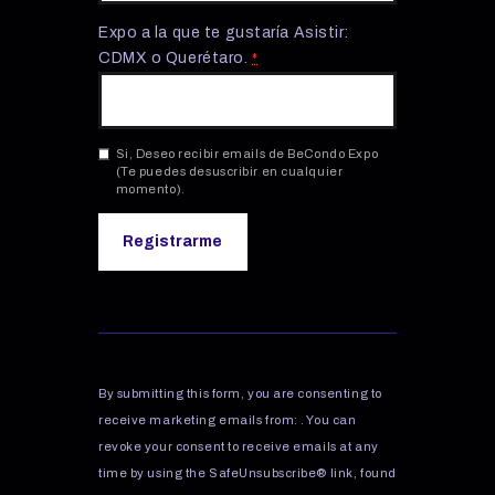
Expo a la que te gustaría Asistir:
CDMX o Querétaro.
*
Si, Deseo recibir emails de BeCondo Expo
(Te puedes desuscribir en cualquier
momento).
C
o
n
s
By submitting this form, you are consenting to
t
receive marketing emails from: . You can
a
revoke your consent to receive emails at any
n
time by using the SafeUnsubscribe® link, found
t