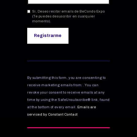
Si, Deseo recibir emails de BeCondo Expo
(Te puedes desuscribir en cualquier
momento).
C
o
n
s
By submitting this form, you are consenting to
t
receive marketing emails from: . You can
a
revoke your consent to receive emails at any
n
time by using the SafeUnsubscribe® link, found
t
C
at the bottom of every email.
Emails are
o
serviced by Constant Contact
n
t
a