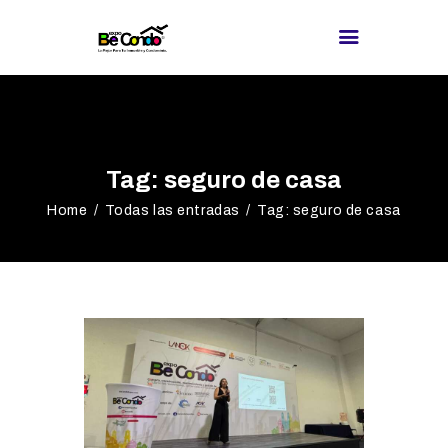
BE CONDO
DIRECTORIO DE
Tag: seguro de casa
PROVEEDORES
Home
Todas las entradas
Tag: seguro de casa
¿BUSCAS
PROVEEDOR?
EXPOS
BLOG
REDES