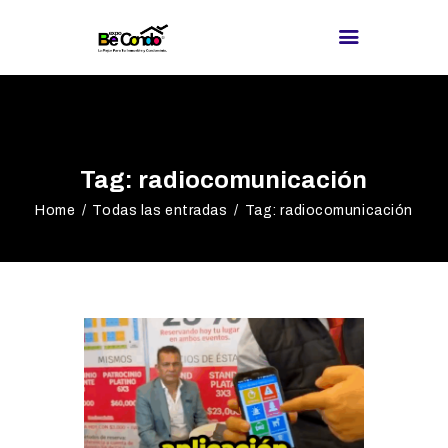
BE CONDO
DIRECTORIO DE
Tag: radiocomunicación
PROVEEDORES
Home
Todas las entradas
Tag: radiocomunicación
¿BUSCAS
PROVEEDOR?
EXPOS
BLOG
REDES