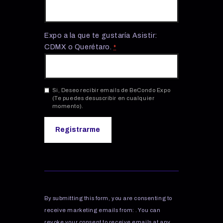
Expo a la que te gustaría Asistir:
CDMX o Querétaro.
*
Si, Deseo recibir emails de BeCondo Expo
(Te puedes desuscribir en cualquier
momento).
C
o
n
s
By submitting this form, you are consenting to
t
receive marketing emails from: . You can
a
revoke your consent to receive emails at any