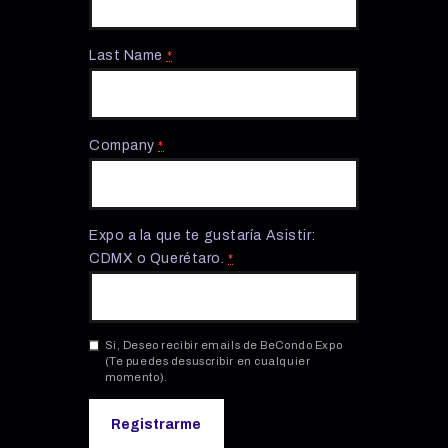
Last Name
*
Company
*
Expo a la que te gustaría Asistir:
CDMX o Querétaro.
*
Si, Deseo recibir emails de BeCondo Expo
(Te puedes desuscribir en cualquier
momento).