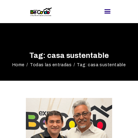
BE CONDO
DIRECTORIO DE
Tag: casa sustentable
PROVEEDORES
Home
Todas las entradas
Tag: casa sustentable
¿BUSCAS
PROVEEDOR?
EXPOS
BLOG
REDES