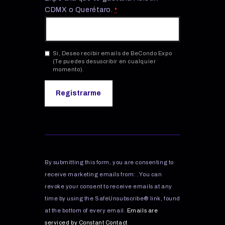
CDMX o Querétaro.
*
Si, Deseo recibir emails de BeCondo Expo
(Te puedes desuscribir en cualquier
momento).
C
o
n
s
By submitting this form, you are consenting to
t
receive marketing emails from: . You can
a
revoke your consent to receive emails at any
n
time by using the SafeUnsubscribe® link, found
t
C
at the bottom of every email.
Emails are
o
serviced by Constant Contact