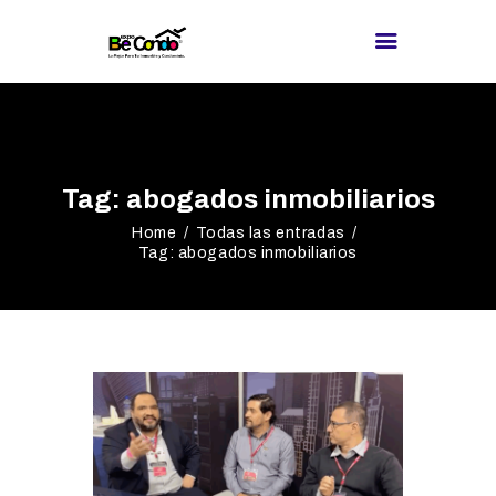
BE CONDO
DIRECTORIO DE
Tag: abogados inmobiliarios
PROVEEDORES
Home
Todas las entradas
¿BUSCAS
Tag: abogados inmobiliarios
PROVEEDOR?
EXPOS
BLOG
REDES