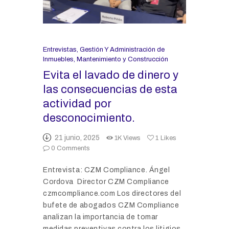
Entrevistas
,
Gestión Y Administración de
Inmuebles
,
Mantenimiento y Construcción
Evita el lavado de dinero y
las consecuencias de esta
actividad por
desconocimiento.
21 junio, 2025
1K
Views
1
Likes
0
Comments
Entrevista: CZM Compliance. Ángel
Cordova Director CZM Compliance
czmcompliance.com Los directores del
bufete de abogados CZM Compliance
analizan la importancia de tomar
medidas preventivas contra los litigios,