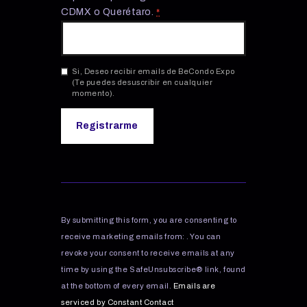
CDMX o Querétaro.
*
Si, Deseo recibir emails de BeCondo Expo
(Te puedes desuscribir en cualquier
momento).
C
o
n
s
By submitting this form, you are consenting to
t
receive marketing emails from: . You can
a
revoke your consent to receive emails at any
n
time by using the SafeUnsubscribe® link, found
t
C
at the bottom of every email.
Emails are
o
serviced by Constant Contact