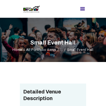
BE CONDO
DIRECTORIO DE
Small Event Hall
PROVEEDORES
Home
All Portfolio items
...
Small Event Hall
¿BUSCAS
PROVEEDOR?
EXPOS
BLOG
REDES
Detailed Venue
Description