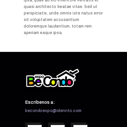
ipsa, quae ab illo inventore veritatis et
quasi architecto beatae vitae. Sed ut
perspiciatis, unde omnis iste natus error
sit voluptatem accusantium
doloremque laudantium, totam rem
aperiam eaque ipsa.
Escríbenos a:
becondoexpo@idennto.com