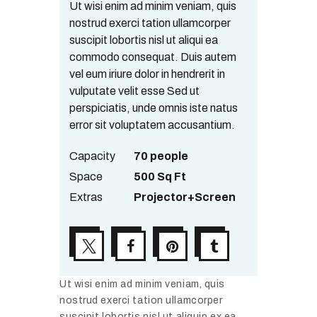
Ut wisi enim ad minim veniam, quis
nostrud exerci tation ullamcorper
suscipit lobortis nisl ut aliqui ea
commodo consequat. Duis autem
vel eum iriure dolor in hendrerit in
vulputate velit esse Sed ut
perspiciatis, unde omnis iste natus
error sit voluptatem accusantium.
Capacity
70 people
Space
500 Sq Ft
Extras
Projector+Screen
Ut wisi enim ad minim veniam, quis
nostrud exerci tation ullamcorper
suscipit lobortis nisl ut aliquip ex ea