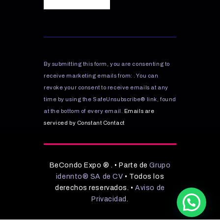
C
o
n
s
By submitting this form, you are consenting to
t
receive marketing emails from: . You can
a
revoke your consent to receive emails at any
n
time by using the SafeUnsubscribe® link, found
t
C
at the bottom of every email.
Emails are
o
serviced by Constant Contact
n
t
a
BeCondo Expo ® . • Parte de
Grupo
c
idennto® SA de CV
• Todos los
t
derechos reservados. •
Aviso de
U
Privacidad
.
s
e