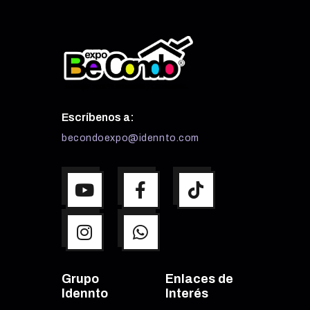
Escríbenos a:
becondoexpo@idennto.com
Grupo
Enlaces de
Idennto
Interés