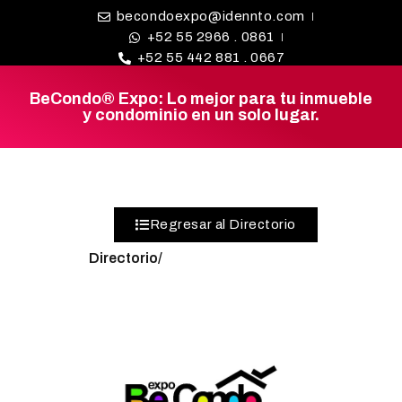
becondoexpo@idennto.com
+52 55 2966 . 0861
+52 55 442 881 . 0667
BeCondo® Expo: Lo mejor para tu inmueble
y condominio en un solo lugar.
BE CONDO
DIRECTORIO DE
PROVEEDORES
¿BUSCAS
Regresar al Directorio
PROVEEDOR?
Directorio/
EXPOS
BLOG
REDES