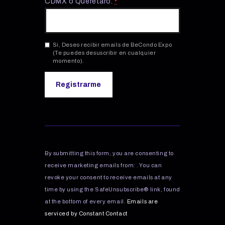
CDMX o Querétaro.
*
Si, Deseo recibir emails de BeCondo Expo
(Te puedes desuscribir en cualquier
momento).
C
o
n
s
By submitting this form, you are consenting to
t
receive marketing emails from: . You can
a
revoke your consent to receive emails at any
n
time by using the SafeUnsubscribe® link, found
t
C
at the bottom of every email.
Emails are
o
serviced by Constant Contact