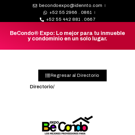
becondoexpo@idennto.com
+52 55 2966 . 0861
+52 55 442 881 . 0667
BeCondo® Expo: Lo mejor para tu inmueble
y condominio en un solo lugar.
BE CONDO
DIRECTORIO DE
PROVEEDORES
¿BUSCAS
Regresar al Directorio
PROVEEDOR?
Directorio/
EXPOS
BLOG
REDES