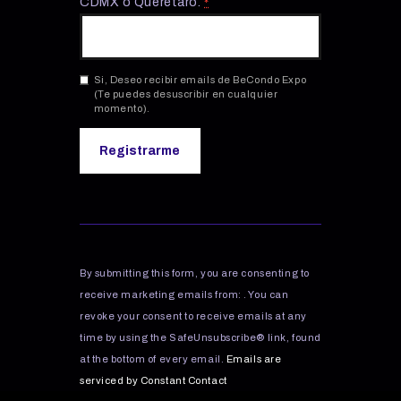
CDMX o Querétaro.
*
Si, Deseo recibir emails de BeCondo Expo
(Te puedes desuscribir en cualquier
momento).
C
o
n
s
By submitting this form, you are consenting to
t
receive marketing emails from: . You can
a
revoke your consent to receive emails at any
n
time by using the SafeUnsubscribe® link, found
t
C
at the bottom of every email.
Emails are
o
serviced by Constant Contact