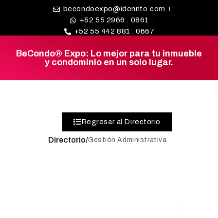
becondoexpo@idennto.com
+52 55 2966 . 0861
+52 55 442 881 . 0667
BeCondo® Expo: Lo mejor para tu inmueble
y condominio en un solo lugar.
BE CONDO
DIRECTORIO DE
PROVEEDORES
¿BUSCAS
Regresar al Directorio
PROVEEDOR?
Directorio/
Gestión Administrativa
EXPOS
BLOG
REDES