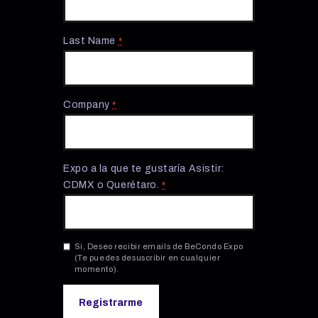
Last Name
*
Company
*
Expo a la que te gustaría Asistir:
CDMX o Querétaro.
*
Si, Deseo recibir emails de BeCondo Expo
(Te puedes desuscribir en cualquier
momento).