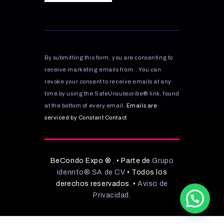
C
o
n
s
By submitting this form, you are consenting to
t
receive marketing emails from: . You can
a
revoke your consent to receive emails at any
n
time by using the SafeUnsubscribe® link, found
t
C
at the bottom of every email.
Emails are
o
serviced by Constant Contact
n
t
a
BeCondo Expo ® . • Parte de
Grupo
c
idennto® SA de CV
• Todos los
t
derechos reservados. •
Aviso de
U
Privacidad
.
s
e
.