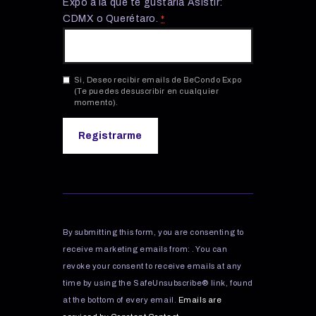
Expo a la que te gustaría Asistir:
CDMX o Querétaro.
*
Si, Deseo recibir emails de BeCondo Expo
(Te puedes desuscribir en cualquier
momento).
C
o
n
s
By submitting this form, you are consenting to
t
receive marketing emails from: . You can
a
revoke your consent to receive emails at any
n
time by using the SafeUnsubscribe® link, found
t
C
at the bottom of every email.
Emails are