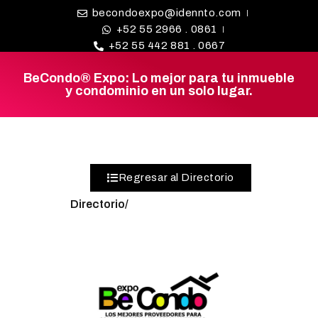
becondoexpo@idennto.com
+52 55 2966 . 0861
+52 55 442 881 . 0667
BeCondo® Expo: Lo mejor para tu inmueble
y condominio en un solo lugar.
BE CONDO
DIRECTORIO DE
PROVEEDORES
¿BUSCAS
Regresar al Directorio
PROVEEDOR?
Directorio/
EXPOS
BLOG
REDES